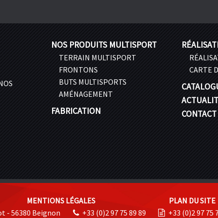
NOS PRODUITS MULTISPORT
RÉALISAT
TERRAIN MULTISPORT
RÉALIS
FRONTONS
CARTE D
BUTS MULTISPORTS
 NOS
CATALOG
AMÉNAGEMENT
ACTUALI
FABRICATION
CONTACT
MENTIONS LÉGALES
PLAN DU SITE
ot - 56380 Beignon
+33 (0)2 97 75 89 89
+33 (0)2 97 75 