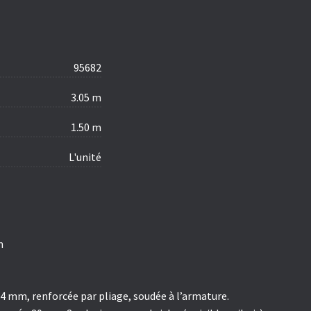
95682
3.05 m
1.50 m
L'unité
m
 4 mm, renforcée par pliage, soudée à l’armature.