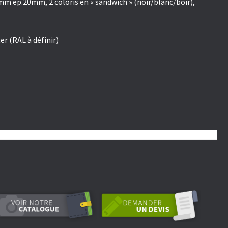
m ép.20mm, 2 coloris en « sandwich » (noir/blanc/boir),
er (RAL à définir)