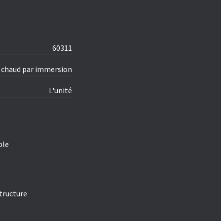
60311
à chaud par immersion
L'unité
ble
tructure