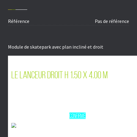
Référence
Pas de référence
Module de skatepark
avec plan incliné et droit
Le lanceur droit H 1.50 x 4.00 m
Profondeur :
3.96 m
Largeur :
4.00 m
Hauteur totale :
2.70 m
Pratique :
Initiation
Moyen
Confirmé