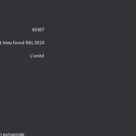
60307
t bleu foncé RAL 5010
L'unité
en polyamide