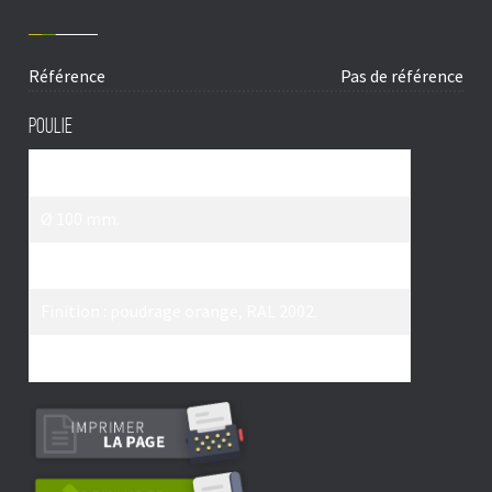
Référence
Pas de référence
Poulie
Articulée à 360°.
Ø 100 mm.
Montée sur roulement à billes.
Finition
: poudrage orange, RAL 2002.
L’unité