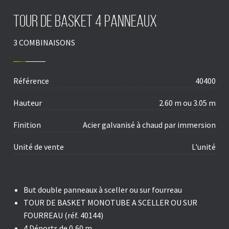
Tour de basket 4 panneaux
3 COMBINAISONS
Référence
40400
Hauteur
2.60 m ou 3.05 m
Finition
Acier galvanisé à chaud par immersion
Unité de vente
L'unité
But double panneaux à sceller ou sur fourreau
TOUR DE BASKET MONOTUBE
A SCELLER OU SUR
FOURREAU (réf. 40144)
4 Déports de 0,60 m