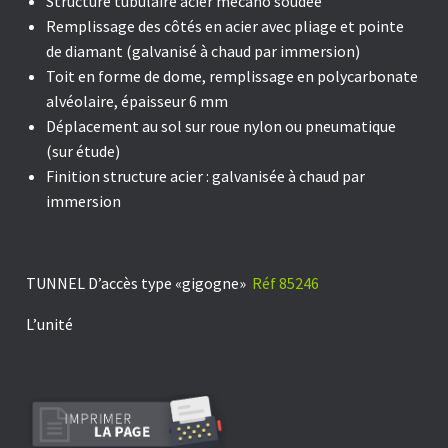
Structure
tubulaire acier mécano soudée
Remplissage des côtés en
acier
avec pliage et pointe
de diamant (galvanisé à chaud par immersion)
Toit en forme de dome,
remplissage en polycarbonate
alvéolaire, épaisseur 6 mm
Déplacement au sol sur r
oue nylon ou pneumatique
(sur étude)
Finition structure acier :
galvanisée à chaud par
immersion
TUNNEL D’accès type «gigogne»
Réf 85246
L’unité