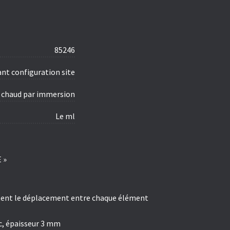
85246
vant configuration site
à chaud par immersion
Le ml
E
»
litent le déplacement entre chaque élément
nc, épaisseur 3 mm