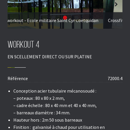
Précédent
Suivant
Image
Image
Current
Image
 Coëtquidan
Crossfit - Salle de sport St Cyr Coëtquidan
du
du
Slide
du
produit.
produit.
produit.
workout 4
EN SCELLEMENT DIRECT OU SUR PLATINE
Référence
72000.4
Conception acier tubulaire mécanosoudé :
– poteaux : 80 x 80 x 2 mm,
– cadre échelle : 80 x 40 mm et 40 x 40 mm,
– barreaux diamètre : 34 mm.
Hauteur hors : 2m 50 sous barreaux
Finition : galvanisé à chaud pour utilisation en