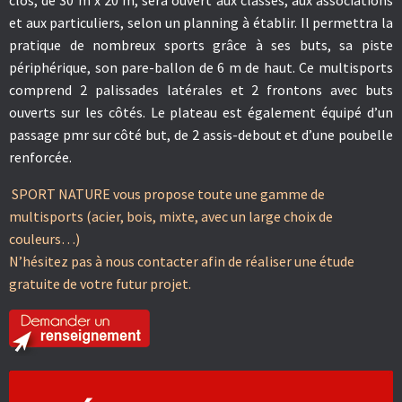
clos, de 30 m x 20 m, sera ouvert aux classes, aux associations
et aux particuliers, selon un planning à établir. Il permettra la
pratique de nombreux sports grâce à ses
buts
, sa
piste
périphérique
, son
pare-ballon
de 6 m de haut. Ce
multisports
comprend 2
palissades latérales
et 2
frontons avec buts
ouverts sur les côtés. Le plateau est également équipé d’un
passage pmr
sur côté but, de 2
assis-debout
et d’une
poubelle
renforcée.
SPORT NATURE vous propose toute une gamme de
multisports (acier, bois, mixte, avec un large choix de
couleurs…)
N’hésitez pas à nous contacter afin de réaliser une étude
gratuite de votre futur projet.