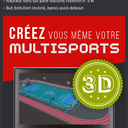
– Hauteur hors sol pare-ballons fronton n : 5 M
– But brésilien incliné, bancs assis debout